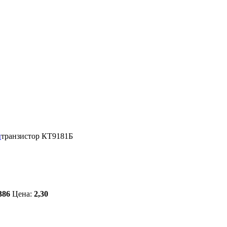
ы
транзистор КТ9181Б
386
Цена:
2,30