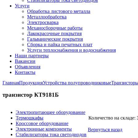
Стабилизаторы тока светодиодов
Услуги
Обработка листового металла
Металлообработка
Электросварка
Механосборочные работы
Лакокрасочные покрытия
Гальванические покрытия
Сборка и пайка печатных плат
Услуги теплоснабжения и водоснабжения
Наши партнеры
Вакансии
Объявления
Контакты
Главная
Продукция
Устройства полупроводниковые
Транзистор
транзистор КТ9181Б
Электропитающее оборудование
Термошкафы
Количество на складе:
Кроссовое оборудование
Электронные компоненты
Вернуться назад
Стабилизаторы тока светодиодов