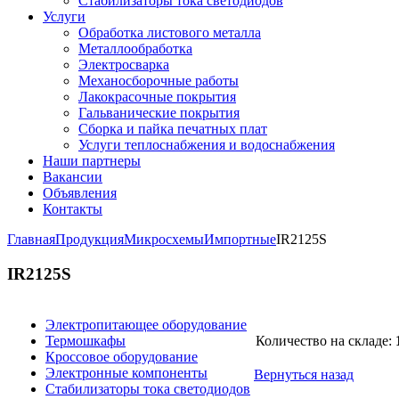
Стабилизаторы тока светодиодов
Услуги
Обработка листового металла
Металлообработка
Электросварка
Механосборочные работы
Лакокрасочные покрытия
Гальванические покрытия
Сборка и пайка печатных плат
Услуги теплоснабжения и водоснабжения
Наши партнеры
Вакансии
Объявления
Контакты
Главная
Продукция
Микросхемы
Импортные
IR2125S
IR2125S
Электропитающее оборудование
Термошкафы
Количество на складе:
Кроссовое оборудование
Электронные компоненты
Вернуться назад
Стабилизаторы тока светодиодов