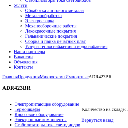
Стабилизаторы тока светодиодов
Услуги
Обработка листового металла
Металлообработка
Электросварка
Механосборочные работы
Лакокрасочные покрытия
Гальванические покрытия
Сборка и пайка печатных плат
Услуги теплоснабжения и водоснабжения
Наши партнеры
Вакансии
Объявления
Контакты
Главная
Продукция
Микросхемы
Импортные
ADR423BR
ADR423BR
Электропитающее оборудование
Термошкафы
Количество на складе:
Кроссовое оборудование
Электронные компоненты
Вернуться назад
Стабилизаторы тока светодиодов