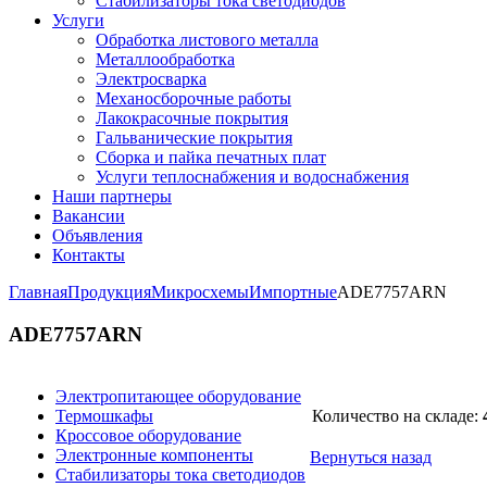
Стабилизаторы тока светодиодов
Услуги
Обработка листового металла
Металлообработка
Электросварка
Механосборочные работы
Лакокрасочные покрытия
Гальванические покрытия
Сборка и пайка печатных плат
Услуги теплоснабжения и водоснабжения
Наши партнеры
Вакансии
Объявления
Контакты
Главная
Продукция
Микросхемы
Импортные
ADE7757ARN
ADE7757ARN
Электропитающее оборудование
Термошкафы
Количество на складе:
Кроссовое оборудование
Электронные компоненты
Вернуться назад
Стабилизаторы тока светодиодов